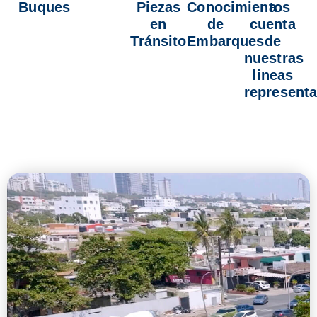
Buques
Piezas
Conocimientos
a
en
de
cuenta
Tránsito
Embarques
de
nuestras
lineas
represent