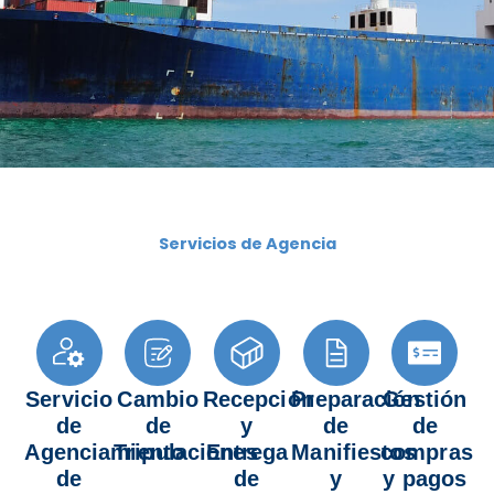
Servicios de Agencia
Servicio
Cambio
Recepción
Preparación
Gestión
de
de
y
de
de
Agenciamiento
Tripulaciones
Entrega
Manifiestos
compras
de
de
y
y pagos