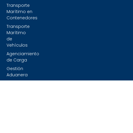
Transporte
Marítimo en
Contenedores
Transporte
Marítimo
de
Vehículos
Agenciamiento
de Carga
Gestión
Aduanera
Fletamento
de Buques
y
Proyectos
Especiales
Transporte
Terrestre
Alquiler y