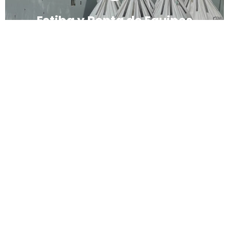
Estiba y Renta de Equipos
• Almacén Seco. • Almacén Cielo abierto. •
Almacén Congelado (-22 grados Celsius - 1er
almacén congelado en un Centro Logístico). •
Almacén Carga aérea (Cargo City en el AILA).
Conoce más
Almacenaje y Operaciones
Logísticas